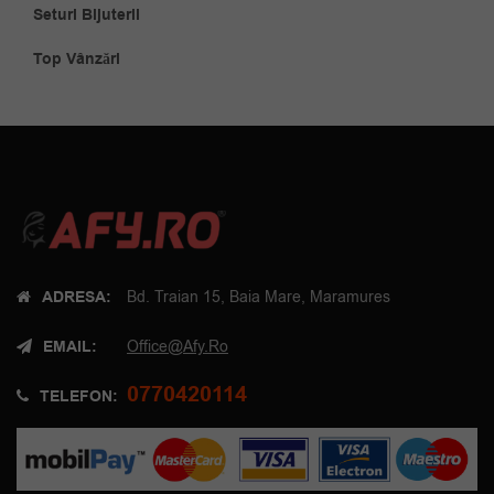
Seturi Bijuterii
Top Vânzări
ADRESA:
Bd. Traian 15, Baia Mare, Maramures
EMAIL:
Office@afy.ro
0770420114
TELEFON: