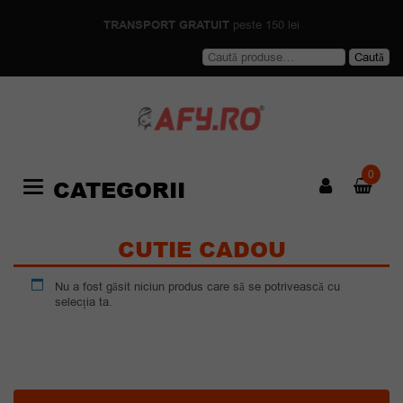
TRANSPORT GRATUIT
peste 150 lei
Caută
Caută
după:
0
CATEGORII
Categories
CUTIE CADOU
Nu a fost găsit niciun produs care să se potrivească cu
selecția ta.