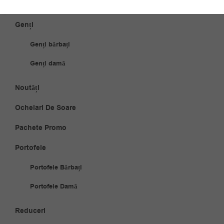
Ceasuri damă
Genți
Genți bărbați
Genți damă
Noutăți
Ochelari De Soare
Pachete Promo
Portofele
Portofele Bărbați
Portofele Damă
Reduceri