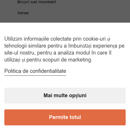
Brățări oțel inoxidabil
Cercei
Coliere
Bijuterii Placate Aur
Utilizăm informațiile colectate prin cookie-uri și
tehnologii similare pentru a îmbunătăți experiența pe
Brățări placate cu aur
site-ul nostru, pentru a analiza modul în care îl
utilizați și pentru scopuri de marketing.
Cercei placați cu aur
Politica de confidentialitate
Coliere placate cu aur
Inele placate cu aur
Mai multe opțiuni
Ceasuri
Ceasuri bărbați
Permite totul
Ceasuri copii