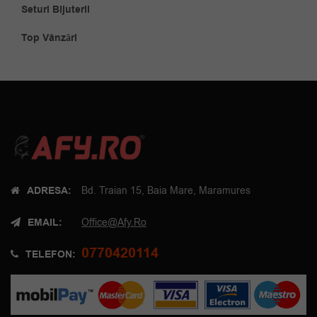
Seturi Bijuterii
Top Vânzări
ADRESA:
Bd. Traian 15, Baia Mare, Maramures
EMAIL:
Office@afy.ro
0770420114
TELEFON: