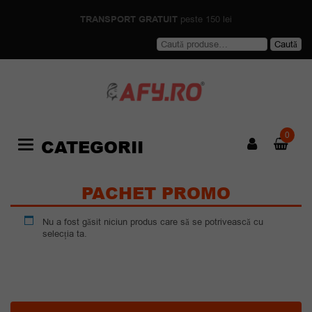
TRANSPORT GRATUIT
peste 150 lei
Caută
Caută
după:
0
CATEGORII
Categories
PACHET PROMO
Nu a fost găsit niciun produs care să se potrivească cu
selecția ta.