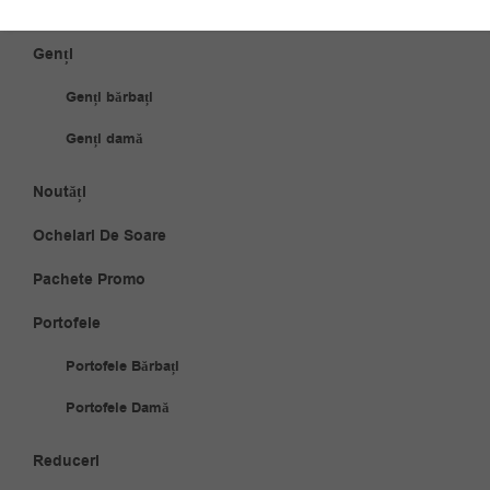
Ceasuri damă
Genți
Genți bărbați
Genți damă
Noutăți
Ochelari De Soare
Pachete Promo
Portofele
Portofele Bărbați
Portofele Damă
Reduceri