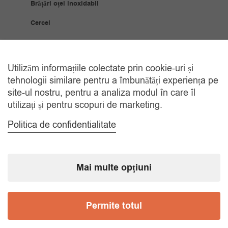
Brățări oțel inoxidabil
Cercei
Coliere
Bijuterii Placate Aur
Utilizăm informațiile colectate prin cookie-uri și
tehnologii similare pentru a îmbunătăți experiența pe
Brățări placate cu aur
site-ul nostru, pentru a analiza modul în care îl
utilizați și pentru scopuri de marketing.
Cercei placați cu aur
Politica de confidentialitate
Coliere placate cu aur
Inele placate cu aur
Mai multe opțiuni
Ceasuri
Ceasuri bărbați
Permite totul
Ceasuri copii