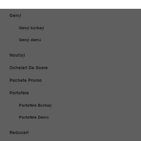
Ceasuri damă
Genți
Genți bărbați
Genți damă
Noutăți
Ochelari De Soare
Pachete Promo
Portofele
Portofele Bărbați
Portofele Damă
Reduceri