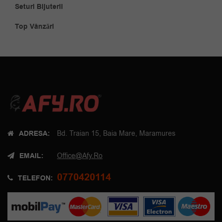
Seturi Bijuterii
Top Vânzări
ADRESA:
Bd. Traian 15, Baia Mare, Maramures
EMAIL:
Office@afy.ro
0770420114
TELEFON: