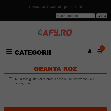
TRANSPORT GRATUIT
peste 150 lei
Caută
Caută
după:
0
CATEGORII
Categories
GEANTA ROZ
Nu a fost găsit niciun produs care să se potrivească cu
selecția ta.