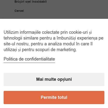
Brățări oțel inoxidabil
Cercei
Coliere
Bijuterii Placate Aur
Utilizăm informațiile colectate prin cookie-uri și
tehnologii similare pentru a îmbunătăți experiența pe
Brățări placate cu aur
site-ul nostru, pentru a analiza modul în care îl
utilizați și pentru scopuri de marketing.
Cercei placați cu aur
Politica de confidentialitate
Coliere placate cu aur
Inele placate cu aur
Mai multe opțiuni
Ceasuri
Ceasuri bărbați
Permite totul
Ceasuri copii