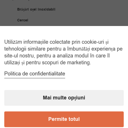
Brățări oțel inoxidabil
Cercei
Coliere
Utilizăm informațiile colectate prin cookie-uri și
Bijuterii Placate Aur
tehnologii similare pentru a îmbunătăți experiența pe
site-ul nostru, pentru a analiza modul în care îl
Brățări placate cu aur
utilizați și pentru scopuri de marketing.
Cercei placați cu aur
Politica de confidentialitate
Coliere placate cu aur
Inele placate cu aur
Mai multe opțiuni
Ceasuri
Ceasuri bărbați
Permite totul
Ceasuri copii