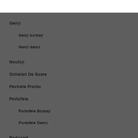
Ceasuri damă
Genți
Genți bărbați
Genți damă
Noutăți
Ochelari De Soare
Pachete Promo
Portofele
Portofele Bărbați
Portofele Damă
Reduceri