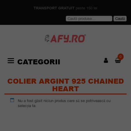
TRANSPORT GRATUIT
peste 150 lei
Caută
Caută
după:
0
CATEGORII
Categories
COLIER ARGINT 925 CHAINED
HEART
Nu a fost găsit niciun produs care să se potrivească cu
selecția ta.