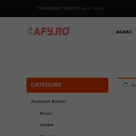
TRANSPORT GRATUIT
peste 150 lei
ACASĂ
CATEGORII
Nu
Accesorii Bărbăți
Brățări
Coliere