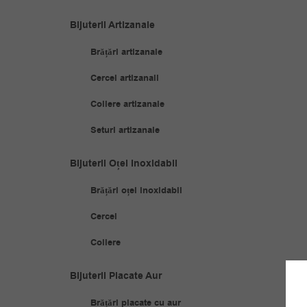
Bijuterii Artizanale
Brățări artizanale
Cercei artizanali
Coliere artizanale
Seturi artizanale
Bijuterii Oțel Inoxidabil
Brățări oțel inoxidabil
Cercei
Coliere
Bijuterii Placate Aur
Brățări placate cu aur