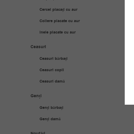
Cercei placați cu aur
Coliere placate cu aur
Inele placate cu aur
Ceasuri
Ceasuri bărbați
Ceasuri copii
Ceasuri damă
Genți
Genți bărbați
Genți damă
Noutăți