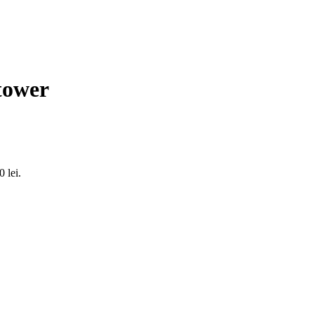
tower
0 lei.