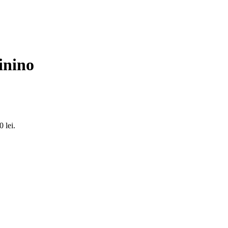
inino
0 lei.