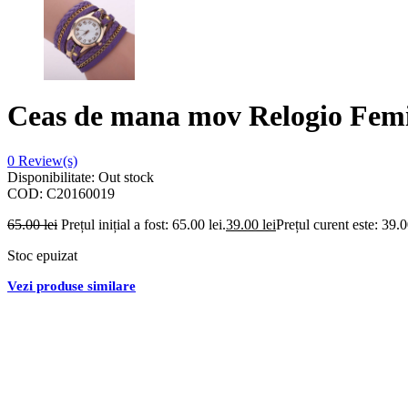
Ceas de mana mov Relogio Fem
0
Review(s)
Disponibilitate:
Out stock
COD:
C20160019
65.00
lei
Prețul inițial a fost: 65.00 lei.
39.00
lei
Prețul curent este: 39.0
Stoc epuizat
Vezi produse similare