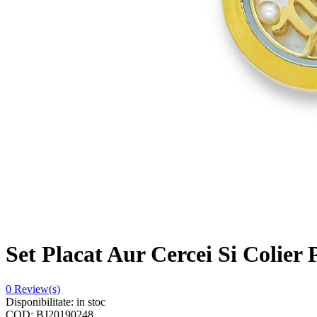
Set Placat Aur Cercei Si Colier 
0
Review(s)
Disponibilitate:
in stoc
COD:
BJ20190248