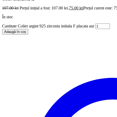
107.00
lei
Prețul inițial a fost: 107.00 lei.
75.00
lei
Prețul curent este: 75
În stoc
Cantitate Colier argint 925 zirconiu initiala F placata aur
Adaugă în coș