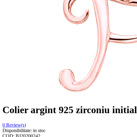
Colier argint 925 zirconiu initia
0
Review(s)
Disponibilitate:
in stoc
COD:
BJ20200242