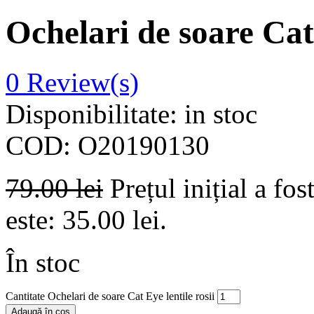
Ochelari de soare Cat 
0
Review(s)
Disponibilitate:
in stoc
COD:
O20190130
79.00
lei
Prețul inițial a fos
este: 35.00 lei.
În stoc
Cantitate Ochelari de soare Cat Eye lentile rosii
Adaugă în coș